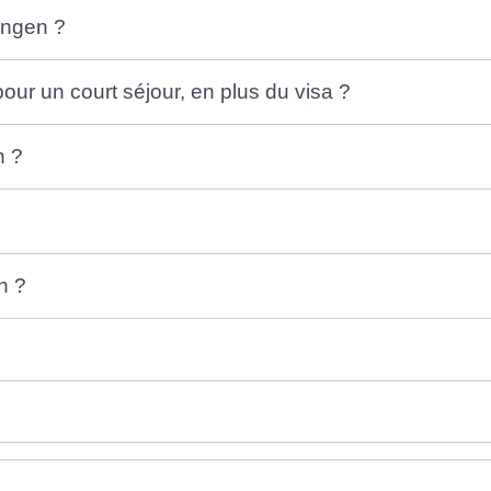
engen ?
r un court séjour, en plus du visa ?
n ?
n ?