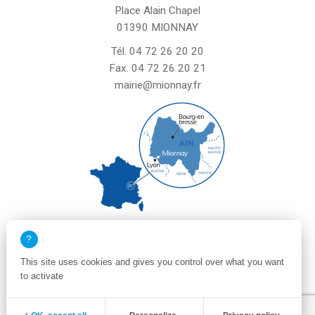
Place Alain Chapel
01390 MIONNAY
Tél.
04 72 26 20 20
Fax. 04 72 26 20 21
mairie@mionnay.fr
La mairie de Mionnay est ouverte
le mardi et mercredi de 8h30 à 12h
This site uses cookies and gives you control over what you want
le vendredi de 8h30 à 12h et de 13h30 à 16h30
to activate
un samedi matin sur deux de 8h30 à 12h
Zone membre
Mentions légales