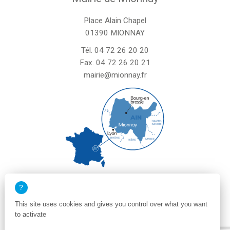
Place Alain Chapel
01390 MIONNAY
Tél.
04 72 26 20 20
Fax. 04 72 26 20 21
mairie@mionnay.fr
La mairie de Mionnay est ouverte
le mardi et mercredi de 8h30 à 12h
This site uses cookies and gives you control over what you want
le vendredi de 8h30 à 12h et de 13h30 à 16h30
to activate
un samedi matin sur deux de 8h30 à 12h