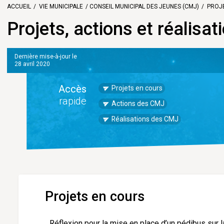
ACCUEIL
VIE MUNICIPALE
CONSEIL MUNICIPAL DES JEUNES (CMJ)
PROJE
Projets, actions et réalisa
Dernière mise-à-jour le
28 avril 2020
Accès
Projets en cours
rapide
Actions des CMJ
Réalisations des CMJ
Projets en cours
Réflexion pour la mise en place d’un pédibus sur 