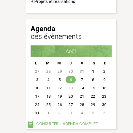
Projets et réalisations
Agenda
des évènements
Août
L
M
M
J
V
S
D
27
28
29
30
31
1
2
3
4
5
6
7
8
9
10
11
12
13
14
15
16
17
18
19
20
21
22
23
24
25
26
27
28
29
30
31
1
2
3
4
5
6
CONSULTER L'AGENDA COMPLET