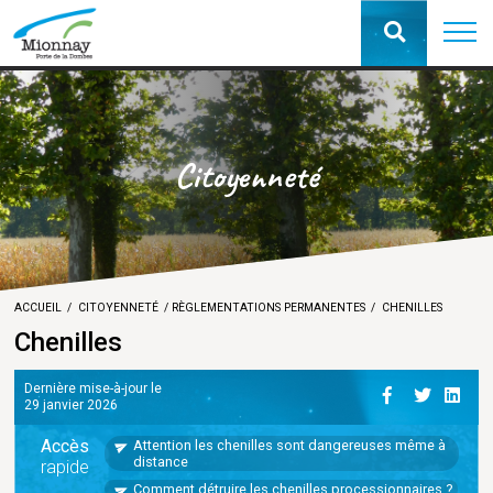
Citoyenneté
ACCUEIL
CITOYENNETÉ
RÈGLEMENTATIONS PERMANENTES
CHENILLES
Chenilles
Dernière mise-à-jour le
29 janvier 2026
Accès
Attention les chenilles sont dangereuses même à
distance
rapide
Comment détruire les chenilles processionnaires ?