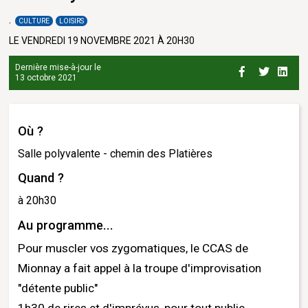
CULTURE
LOISIRS
LE VENDREDI 19 NOVEMBRE 2021 À 20H30
Dernière mise-à-jour le
13 octobre 2021
Où ?
Salle polyvalente - chemin des Platières
Quand ?
à 20h30
Au programme...
Pour muscler vos zygomatiques, le CCAS de
Mionnay a fait appel à la troupe d'improvisation
"détente public"
1h30 de rires et d'imprévus, pour tout public.