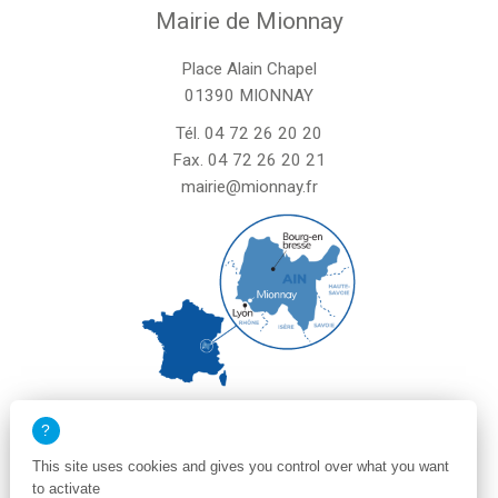
Mairie de Mionnay
Place Alain Chapel
01390 MIONNAY
Tél.
04 72 26 20 20
Fax. 04 72 26 20 21
mairie@mionnay.fr
La mairie de Mionnay est ouverte
le mardi et mercredi de 8h30 à 12h
This site uses cookies and gives you control over what you want
le vendredi de 8h30 à 12h et de 13h30 à 16h30
to activate
un samedi matin sur deux de 8h30 à 12h