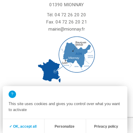
01390 MIONNAY
Tél.
04 72 26 20 20
Fax. 04 72 26 20 21
mairie@mionnay.fr
La mairie de Mionnay est ouverte
le mardi et mercredi de 8h30 à 12h
This site uses cookies and gives you control over what you want
le vendredi de 8h30 à 12h et de 13h30 à 16h30
to activate
un samedi matin sur deux de 8h30 à 12h
Zone membre
Mentions légales
✓ OK, accept all
Personalize
Privacy policy
Politique de confidentialité et cookies
Plan du site