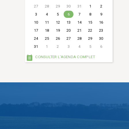
27
28
29
30
31
1
2
3
4
5
6
7
8
9
10
11
12
13
14
15
16
17
18
19
20
21
22
23
24
25
26
27
28
29
30
31
1
2
3
4
5
6
CONSULTER L'AGENDA COMPLET