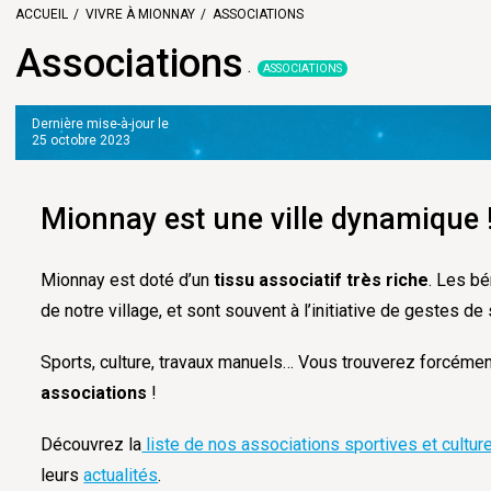
ACCUEIL
VIVRE À MIONNAY
ASSOCIATIONS
Associations
ASSOCIATIONS
Dernière mise-à-jour le
25 octobre 2023
Mionnay est une ville dynamique 
Mionnay est doté d’un
tissu associatif très riche
. Les bé
de notre village, et sont souvent à l’initiative de gestes de
Sports, culture, travaux manuels… Vous trouverez forcémen
associations
!
Découvrez la
liste de nos associations sportives et cultur
leurs
actualités
.