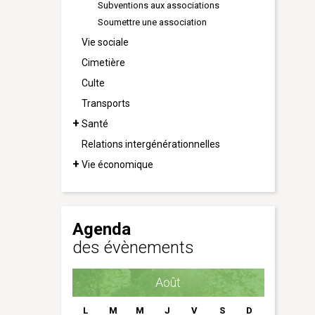
Subventions aux associations
Soumettre une association
Vie sociale
Cimetière
Culte
Transports
Santé
Relations intergénérationnelles
Vie économique
Agenda
des évènements
Août
L
M
M
J
V
S
D