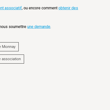
nt associatif
, ou encore comment
obtenir des
à nous soumettre
une demande
.
e Mionnay
 association