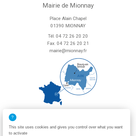
Mairie de Mionnay
Place Alain Chapel
01390 MIONNAY
Tél.
04 72 26 20 20
Fax. 04 72 26 20 21
mairie@mionnay.fr
La mairie de Mionnay est ouverte
le mardi et mercredi de 8h30 à 12h
This site uses cookies and gives you control over what you want
le vendredi de 8h30 à 12h et de 13h30 à 16h30
to activate
un samedi matin sur deux de 8h30 à 12h