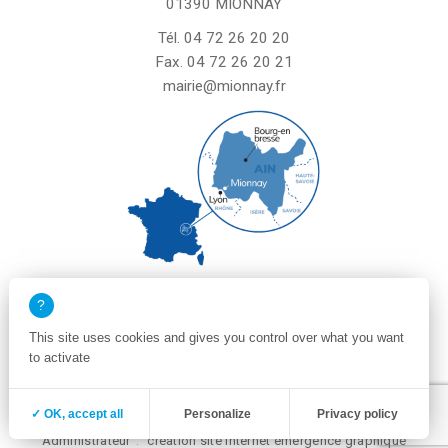
01390 MIONNAY
Tél.
04 72 26 20 20
Fax. 04 72 26 20 21
mairie@mionnay.fr
La mairie de Mionnay est ouverte
le mardi et mercredi de 8h30 à 12h
This site uses cookies and gives you control over what you want
le vendredi de 8h30 à 12h et de 13h30 à 16h30
to activate
un samedi matin sur deux de 8h30 à 12h
Zone membre
Mentions légales
✓ OK, accept all
Personalize
Privacy policy
Politique de confidentialité et cookies
Plan du site
Administrateur
création site internet emergence graphique