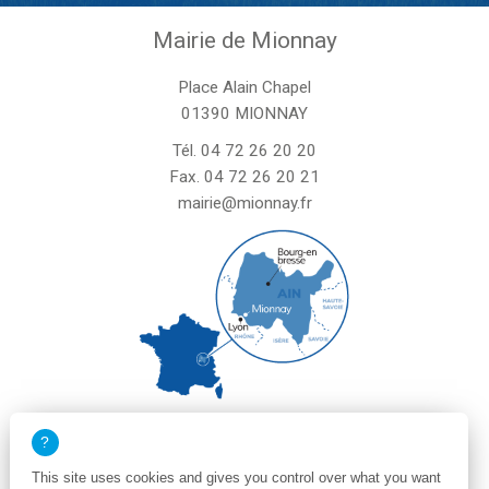
Mairie de Mionnay
Place Alain Chapel
01390 MIONNAY
Tél.
04 72 26 20 20
Fax. 04 72 26 20 21
mairie@mionnay.fr
La mairie de Mionnay est ouverte
le mardi et mercredi de 8h30 à 12h
This site uses cookies and gives you control over what you want
le vendredi de 8h30 à 12h et de 13h30 à 16h30