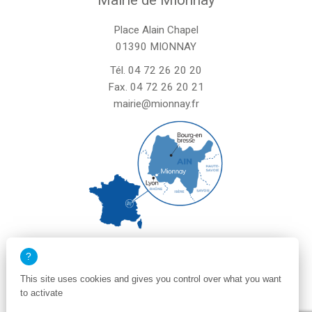
Place Alain Chapel
01390 MIONNAY
Tél.
04 72 26 20 20
Fax. 04 72 26 20 21
mairie@mionnay.fr
La mairie de Mionnay est ouverte
le mardi et mercredi de 8h30 à 12h
This site uses cookies and gives you control over what you want
le vendredi de 8h30 à 12h et de 13h30 à 16h30
to activate
un samedi matin sur deux de 8h30 à 12h