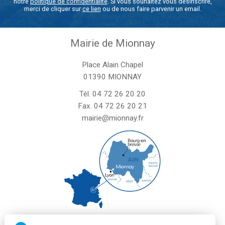
notre
politique de confidentialité
. Si vous souhaitez vous désinscrire,
merci de cliquer sur
ce lien
ou de nous faire parvenir un email.
Mairie de Mionnay
Place Alain Chapel
01390 MIONNAY
Tél.
04 72 26 20 20
Fax. 04 72 26 20 21
mairie@mionnay.fr
La mairie de Mionnay est ouverte