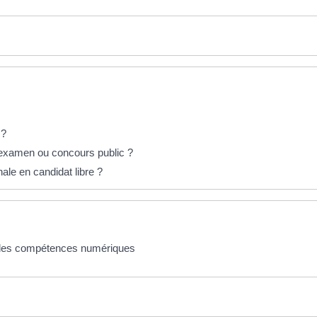
 ?
 examen ou concours public ?
le en candidat libre ?
on des compétences numériques