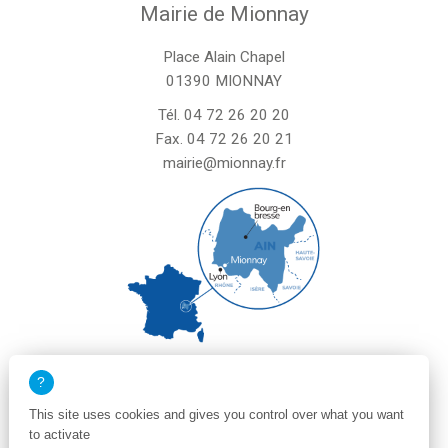
Mairie de Mionnay
Place Alain Chapel
01390 MIONNAY
Tél.
04 72 26 20 20
Fax. 04 72 26 20 21
mairie@mionnay.fr
La mairie de Mionnay est ouverte
le mardi et mercredi de 8h30 à 12h
This site uses cookies and gives you control over what you want
le vendredi de 8h30 à 12h et de 13h30 à 16h30
to activate
un samedi matin sur deux de 8h30 à 12h