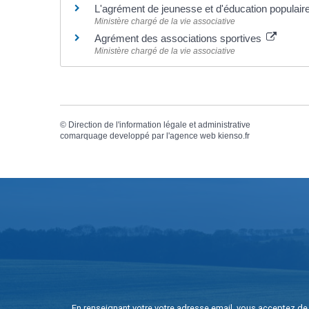
L'agrément de jeunesse et d'éducation populair
Ministère chargé de la vie associative
Agrément des associations sportives
Ministère chargé de la vie associative
©
Direction de l'information légale et administrative
comarquage developpé par l'
agence web
kienso.fr
En renseignant votre votre adresse email, vous acceptez de 