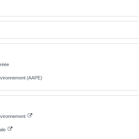
gréée
environnement (AAPE)
environnement
nale