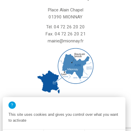
Place Alain Chapel
01390 MIONNAY
Tél.
04 72 26 20 20
Fax. 04 72 26 20 21
mairie@mionnay.fr
La mairie de Mionnay est ouverte
le mardi et mercredi de 8h30 à 12h
This site uses cookies and gives you control over what you want
le vendredi de 8h30 à 12h et de 13h30 à 16h30
to activate
un samedi matin sur deux de 8h30 à 12h