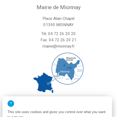
Mairie de Mionnay
Place Alain Chapel
01390 MIONNAY
Tél.
04 72 26 20 20
Fax. 04 72 26 20 21
mairie@mionnay.fr
La mairie de Mionnay est ouverte
le mardi et mercredi de 8h30 à 12h
This site uses cookies and gives you control over what you want
le vendredi de 8h30 à 12h et de 13h30 à 16h30