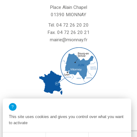
Place Alain Chapel
01390 MIONNAY
Tél.
04 72 26 20 20
Fax. 04 72 26 20 21
mairie@mionnay.fr
La mairie de Mionnay est ouverte
le mardi et mercredi de 8h30 à 12h
This site uses cookies and gives you control over what you want
le vendredi de 8h30 à 12h et de 13h30 à 16h30
to activate
un samedi matin sur deux de 8h30 à 12h