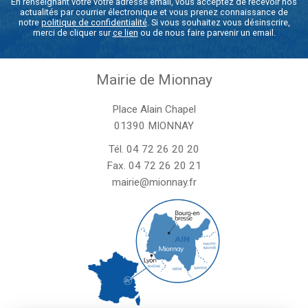
En renseignant votre votre adresse email, vous acceptez de recevoir nos
actualités par courrier électronique et vous prenez connaissance de
notre
politique de confidentialité
. Si vous souhaitez vous désinscrire,
merci de cliquer sur
ce lien
ou de nous faire parvenir un email.
Mairie de Mionnay
Place Alain Chapel
01390 MIONNAY
Tél.
04 72 26 20 20
Fax. 04 72 26 20 21
mairie@mionnay.fr