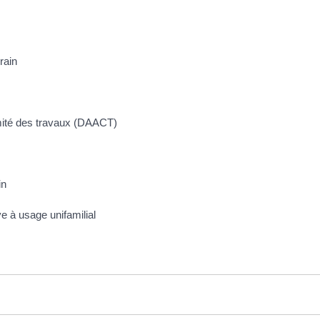
rain
rmité des travaux (DAACT)
in
ve à usage unifamilial