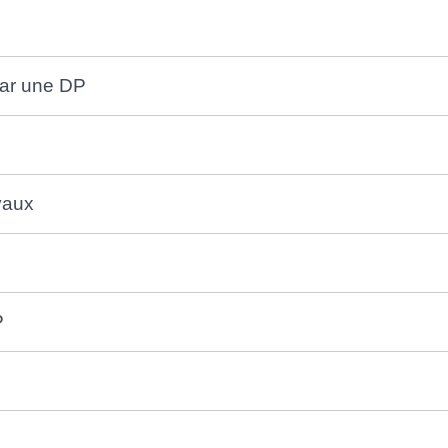
 par une DP
vaux
P