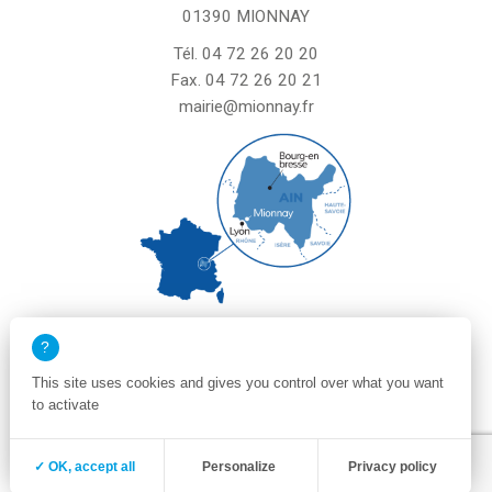
01390 MIONNAY
Tél.
04 72 26 20 20
Fax. 04 72 26 20 21
mairie@mionnay.fr
La mairie de Mionnay est ouverte
le mardi et mercredi de 8h30 à 12h
This site uses cookies and gives you control over what you want
le vendredi de 8h30 à 12h et de 13h30 à 16h30
to activate
un samedi matin sur deux de 8h30 à 12h
Zone membre
Mentions légales
✓ OK, accept all
Personalize
Privacy policy
Politique de confidentialité et cookies
Plan du site