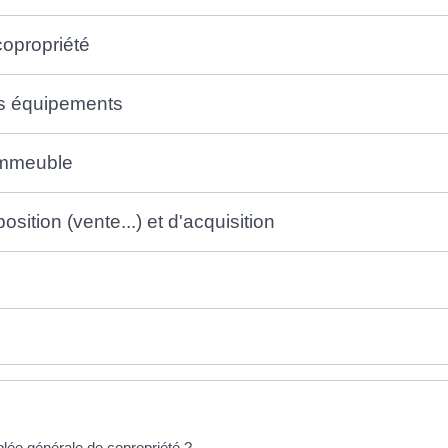
copropriété
les équipements
'immeuble
sition (vente...) et d'acquisition
lée générale de copropriété ?