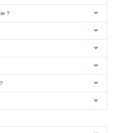
ie ?
 ?