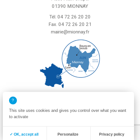
01390 MIONNAY
Tél.
04 72 26 20 20
Fax. 04 72 26 20 21
mairie@mionnay.fr
La mairie de Mionnay est ouverte
le mardi et mercredi de 8h30 à 12h
This site uses cookies and gives you control over what you want
le vendredi de 8h30 à 12h et de 13h30 à 16h30
to activate
un samedi matin sur deux de 8h30 à 12h
Zone membre
Mentions légales
✓ OK, accept all
Personalize
Privacy policy
Politique de confidentialité et cookies
Plan du site