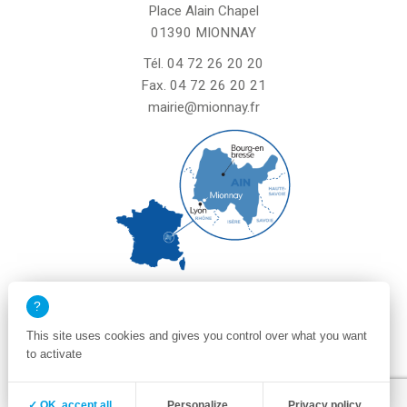
Place Alain Chapel
01390 MIONNAY
Tél.
04 72 26 20 20
Fax. 04 72 26 20 21
mairie@mionnay.fr
La mairie de Mionnay est ouverte
le mardi et mercredi de 8h30 à 12h
This site uses cookies and gives you control over what you want
le vendredi de 8h30 à 12h et de 13h30 à 16h30
to activate
un samedi matin sur deux de 8h30 à 12h
Zone membre
Mentions légales
✓ OK, accept all
Personalize
Privacy policy