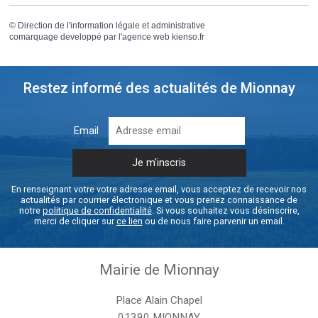
©
Direction de l'information légale et administrative
comarquage developpé par l'
agence web
kienso.fr
Restez informé des actualités de Mionnay
Email
En renseignant votre votre adresse email, vous acceptez de recevoir nos
actualités par courrier électronique et vous prenez connaissance de
notre
politique de confidentialité
. Si vous souhaitez vous désinscrire,
merci de cliquer sur
ce lien
ou de nous faire parvenir un email.
Mairie de Mionnay
Place Alain Chapel
01390 MIONNAY