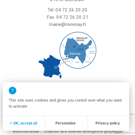
Tél.
04 72 26 20 20
Fax. 04 72 26 20 21
mairie@mionnay.fr
La mairie de Mionnay est ouverte
le mardi et mercredi de 8h30 à 12h
This site uses cookies and gives you control over what you want
le vendredi de 8h30 à 12h et de 13h30 à 16h30
to activate
un samedi matin sur deux de 8h30 à 12h
Zone membre
Mentions légales
✓ OK, accept all
Personalize
Privacy policy
Politique de confidentialité et cookies
Plan du site
Administrateur
création site internet emergence graphique