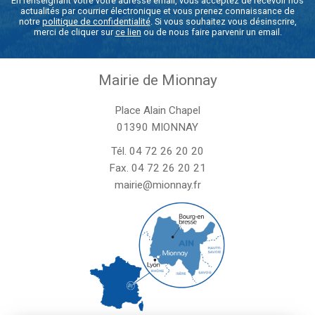
En renseignant votre votre adresse email, vous acceptez de recevoir nos
actualités par courrier électronique et vous prenez connaissance de
notre
politique de confidentialité
. Si vous souhaitez vous désinscrire,
merci de cliquer sur
ce lien
ou de nous faire parvenir un email.
Mairie de Mionnay
Place Alain Chapel
01390 MIONNAY
Tél.
04 72 26 20 20
Fax. 04 72 26 20 21
mairie@mionnay.fr