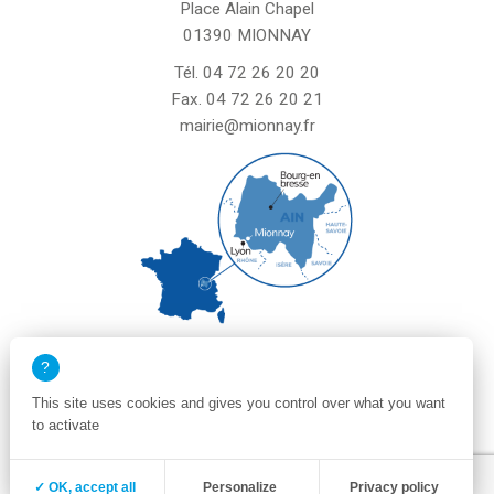
Place Alain Chapel
01390 MIONNAY
Tél.
04 72 26 20 20
Fax. 04 72 26 20 21
mairie@mionnay.fr
La mairie de Mionnay est ouverte
le mardi et mercredi de 8h30 à 12h
This site uses cookies and gives you control over what you want
le vendredi de 8h30 à 12h et de 13h30 à 16h30
to activate
un samedi matin sur deux de 8h30 à 12h
Zone membre
Mentions légales
✓ OK, accept all
Personalize
Privacy policy