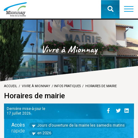
Vivre à Mionnay
ACCUEIL
VIVRE À MIONNAY
INFOS PRATIQUES
HORAIRES DE MAIRIE
Horaires de mairie
Dernière mise-à-jour le
17 juillet 2026
Accès
Jours d’ouverture de la mairie les samedis matins
rapide
en 2026