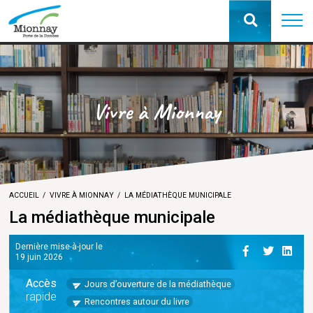
Vivre à Mionnay
ACCUEIL
VIVRE À MIONNAY
LA MÉDIATHÈQUE MUNICIPALE
La médiathèque municipale
Dernière mise-à-jour le
19 juin 2026
Accès
Jours d’ouverture de la médiathèque
rapide
Rencontres autour du livre