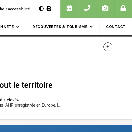
che
accessibilité
ENNETÉ
DÉCOUVERTES & TOURISME
CONTACT
t le territoire
à « élevé».
us IAHP enregistrée en Europe.
[…]