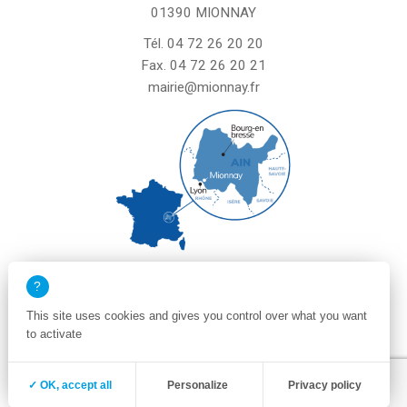
01390 MIONNAY
Tél.
04 72 26 20 20
Fax. 04 72 26 20 21
mairie@mionnay.fr
La mairie de Mionnay est ouverte
le mardi et mercredi de 8h30 à 12h
This site uses cookies and gives you control over what you want
le vendredi de 8h30 à 12h et de 13h30 à 16h30
to activate
un samedi matin sur deux de 8h30 à 12h
Zone membre
Mentions légales
✓ OK, accept all
Personalize
Privacy policy
Politique de confidentialité et cookies
Plan du site