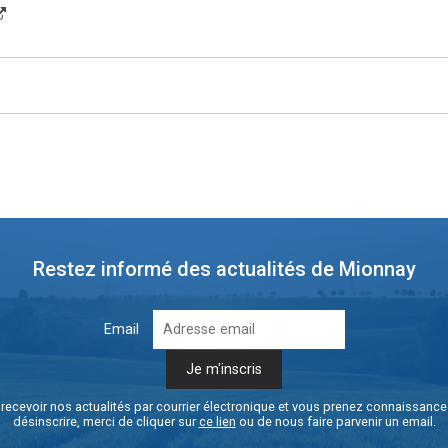
Restez informé des actualités de Mionnay
Email
recevoir nos actualités par courrier électronique et vous prenez connaissanc
désinscrire, merci de cliquer sur
ce lien
ou de nous faire parvenir un email.