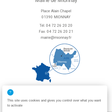
Mairie de Mionnay
Place Alain Chapel
01390 MIONNAY
Tél.
04 72 26 20 20
Fax. 04 72 26 20 21
mairie@mionnay.fr
La mairie de Mionnay est ouverte
le mardi et mercredi de 8h30 à 12h
This site uses cookies and gives you control over what you want
le vendredi de 8h30 à 12h et de 13h30 à 16h30
to activate
un samedi matin sur deux de 8h30 à 12h