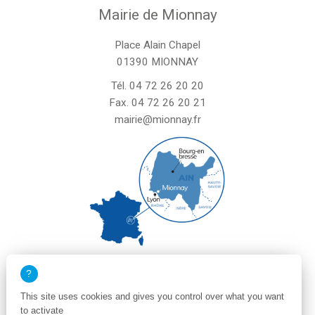
Mairie de Mionnay
Place Alain Chapel
01390 MIONNAY
Tél.
04 72 26 20 20
Fax. 04 72 26 20 21
mairie@mionnay.fr
La mairie de Mionnay est ouverte
le mardi et mercredi de 8h30 à 12h
This site uses cookies and gives you control over what you want
le vendredi de 8h30 à 12h et de 13h30 à 16h30
to activate