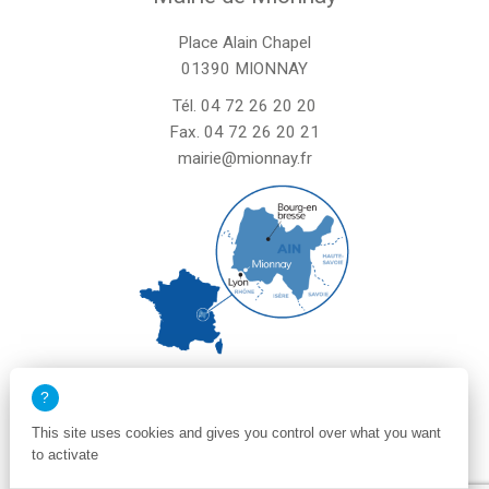
Place Alain Chapel
01390 MIONNAY
Tél.
04 72 26 20 20
Fax. 04 72 26 20 21
mairie@mionnay.fr
La mairie de Mionnay est ouverte
le mardi et mercredi de 8h30 à 12h
This site uses cookies and gives you control over what you want
le vendredi de 8h30 à 12h et de 13h30 à 16h30
to activate
un samedi matin sur deux de 8h30 à 12h