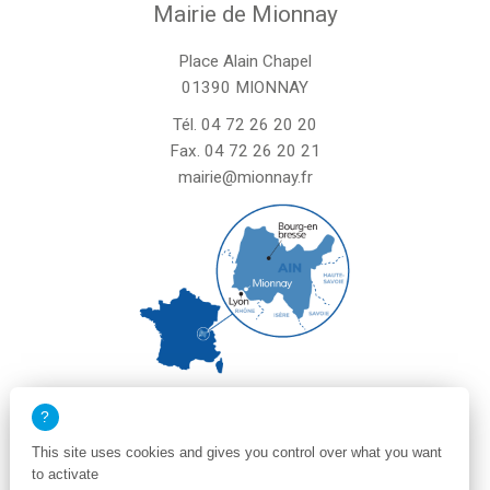
Mairie de Mionnay
Place Alain Chapel
01390 MIONNAY
Tél.
04 72 26 20 20
Fax. 04 72 26 20 21
mairie@mionnay.fr
La mairie de Mionnay est ouverte
le mardi et mercredi de 8h30 à 12h
This site uses cookies and gives you control over what you want
le vendredi de 8h30 à 12h et de 13h30 à 16h30
to activate
un samedi matin sur deux de 8h30 à 12h