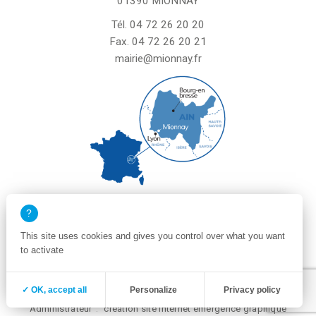
01390 MIONNAY
Tél.
04 72 26 20 20
Fax. 04 72 26 20 21
mairie@mionnay.fr
La mairie de Mionnay est ouverte
le mardi et mercredi de 8h30 à 12h
This site uses cookies and gives you control over what you want
le vendredi de 8h30 à 12h et de 13h30 à 16h30
to activate
un samedi matin sur deux de 8h30 à 12h
Zone membre
Mentions légales
✓ OK, accept all
Personalize
Privacy policy
Politique de confidentialité et cookies
Plan du site
Administrateur
création site internet emergence graphique