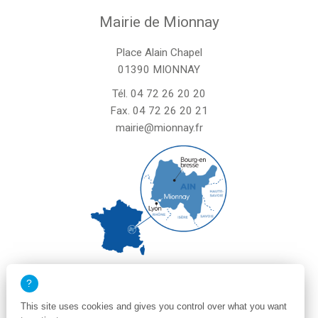
Mairie de Mionnay
Place Alain Chapel
01390 MIONNAY
Tél.
04 72 26 20 20
Fax. 04 72 26 20 21
mairie@mionnay.fr
La mairie de Mionnay est ouverte
le mardi et mercredi de 8h30 à 12h
This site uses cookies and gives you control over what you want
le vendredi de 8h30 à 12h et de 13h30 à 16h30