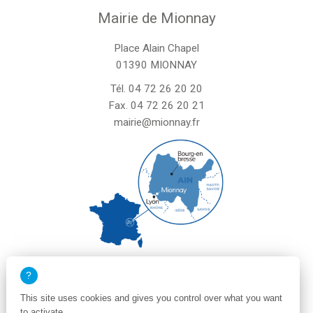
Mairie de Mionnay
Place Alain Chapel
01390 MIONNAY
Tél.
04 72 26 20 20
Fax. 04 72 26 20 21
mairie@mionnay.fr
La mairie de Mionnay est ouverte
le mardi et mercredi de 8h30 à 12h
This site uses cookies and gives you control over what you want
le vendredi de 8h30 à 12h et de 13h30 à 16h30
to activate