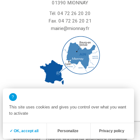
01390 MIONNAY
Tél.
04 72 26 20 20
Fax. 04 72 26 20 21
mairie@mionnay.fr
La mairie de Mionnay est ouverte
le mardi et mercredi de 8h30 à 12h
This site uses cookies and gives you control over what you want
le vendredi de 8h30 à 12h et de 13h30 à 16h30
to activate
un samedi matin sur deux de 8h30 à 12h
Zone membre
Mentions légales
✓ OK, accept all
Personalize
Privacy policy
Politique de confidentialité et cookies
Plan du site
Administrateur
création site internet emergence graphique