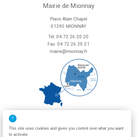
Mairie de Mionnay
Place Alain Chapel
01390 MIONNAY
Tél.
04 72 26 20 20
Fax. 04 72 26 20 21
mairie@mionnay.fr
La mairie de Mionnay est ouverte
le mardi et mercredi de 8h30 à 12h
This site uses cookies and gives you control over what you want
le vendredi de 8h30 à 12h et de 13h30 à 16h30
to activate
un samedi matin sur deux de 8h30 à 12h