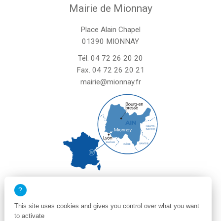
Mairie de Mionnay
Place Alain Chapel
01390 MIONNAY
Tél.
04 72 26 20 20
Fax. 04 72 26 20 21
mairie@mionnay.fr
La mairie de Mionnay est ouverte
le mardi et mercredi de 8h30 à 12h
This site uses cookies and gives you control over what you want
le vendredi de 8h30 à 12h et de 13h30 à 16h30
to activate
un samedi matin sur deux de 8h30 à 12h