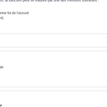
chés, la sanction peut se traduire par une des mesures suivantes :
nne foi de l'assuré
nt)
ale