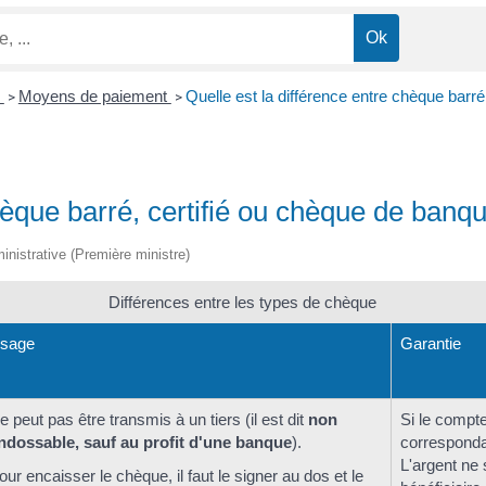
n
Moyens de paiement
Quelle est la différence entre chèque barr
>
>
chèque barré, certifié ou chèque de banq
ministrative (Première ministre)
Différences entre les types de chèque
sage
Garantie
e peut pas être transmis à un tiers (il est dit
non
Si le compt
ndossable, sauf au profit d'une banque
).
corresponda
L'argent ne
our encaisser le chèque, il faut le signer au dos et le