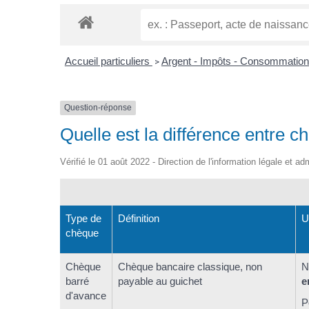
Accueil particuliers
Argent - Impôts - Consommatio
>
Question-réponse
Quelle est la différence entre 
Vérifié le 01 août 2022 - Direction de l'information légale et ad
Type de
Définition
U
chèque
Chèque
Chèque bancaire classique, non
N
barré
payable au guichet
e
d'avance
P