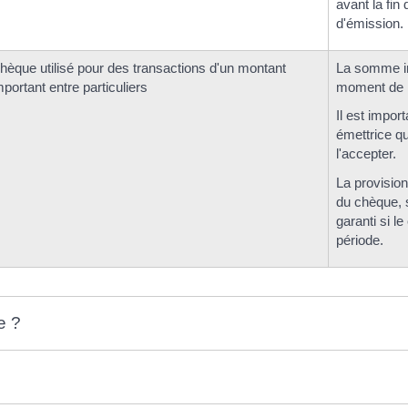
avant la fin
d'émission.
hèque utilisé pour des transactions d'un montant
La somme in
mportant entre particuliers
moment de l
Il est impor
émettrice qu
l'accepter.
La provision
du chèque, s
garanti si l
période.
e ?