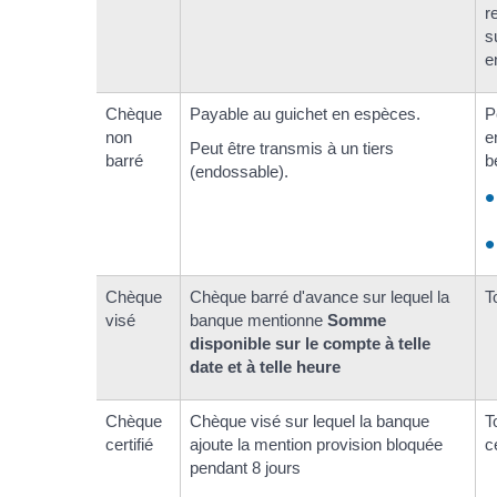
r
s
e
Chèque
Payable au guichet en espèces.
P
non
e
Peut être transmis à un tiers
barré
b
(endossable).
Chèque
Chèque barré d'avance sur lequel la
T
visé
banque mentionne
Somme
disponible sur le compte à telle
date et à telle heure
Chèque
Chèque visé sur lequel la banque
T
certifié
ajoute la mention provision bloquée
c
pendant 8 jours