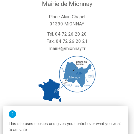
Mairie de Mionnay
Place Alain Chapel
01390 MIONNAY
Tél.
04 72 26 20 20
Fax. 04 72 26 20 21
mairie@mionnay.fr
La mairie de Mionnay est ouverte
le mardi et mercredi de 8h30 à 12h
This site uses cookies and gives you control over what you want
le vendredi de 8h30 à 12h et de 13h30 à 16h30
to activate
un samedi matin sur deux de 8h30 à 12h