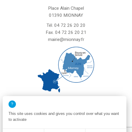
Place Alain Chapel
01390 MIONNAY
Tél.
04 72 26 20 20
Fax. 04 72 26 20 21
mairie@mionnay.fr
La mairie de Mionnay est ouverte
le mardi et mercredi de 8h30 à 12h
This site uses cookies and gives you control over what you want
le vendredi de 8h30 à 12h et de 13h30 à 16h30
to activate
un samedi matin sur deux de 8h30 à 12h