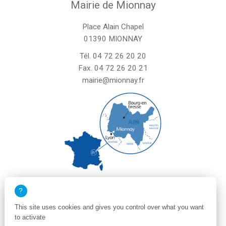
Mairie de Mionnay
Place Alain Chapel
01390 MIONNAY
Tél.
04 72 26 20 20
Fax. 04 72 26 20 21
mairie@mionnay.fr
La mairie de Mionnay est ouverte
le mardi et mercredi de 8h30 à 12h
This site uses cookies and gives you control over what you want
le vendredi de 8h30 à 12h et de 13h30 à 16h30
to activate
un samedi matin sur deux de 8h30 à 12h